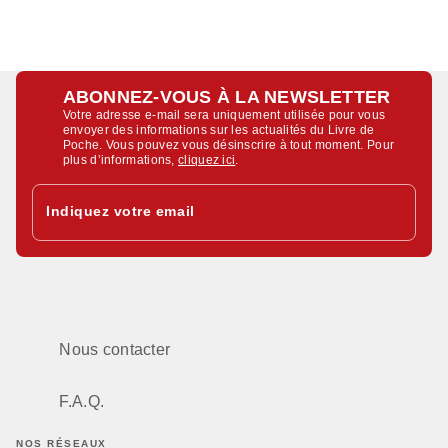
ABONNEZ-VOUS À LA NEWSLETTER
Votre adresse e-mail sera uniquement utilisée pour vous
envoyer des informations sur les actualités du Livre de
Poche. Vous pouvez vous désinscrire à tout moment. Pour
plus d’informations,
cliquez ici
.
Indiquez votre email
Nous contacter
F.A.Q.
NOS RÉSEAUX