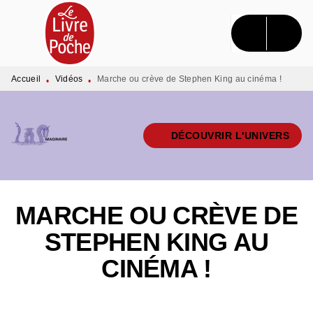
MENU
RECHERCHE
CONTENU
PIED DE PAGE
Accueil
Vidéos
Marche ou crève de Stephen King au cinéma !
•
•
DÉCOUVRIR L'UNIVERS
MARCHE OU CRÈVE DE
STEPHEN KING AU
CINÉMA !