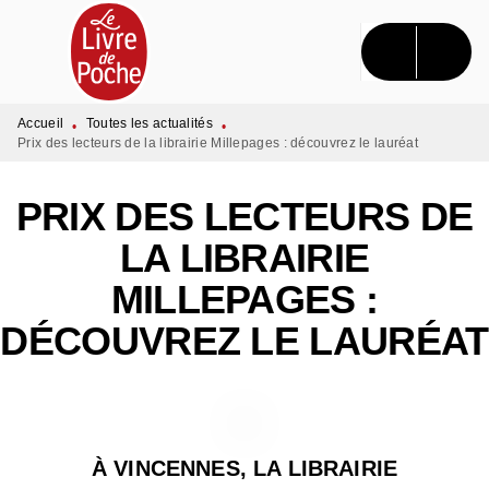
MENU
RECHERCHE
CONTENU
PIED DE PAGE
Accueil
Toutes les actualités
•
•
Prix des lecteurs de la librairie Millepages : découvrez le lauréat
PRIX DES LECTEURS DE
LA LIBRAIRIE
MILLEPAGES :
DÉCOUVREZ LE LAURÉAT
À VINCENNES, LA LIBRAIRIE