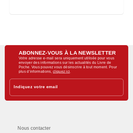
ABONNEZ-VOUS À LA NEWSLETTER
Votre adresse e-mail sera uniquement utilisée pour vous
envoyer des informations sur les actualités du Livre de
Poche. Vous pouvez vous désinscrire à tout moment. Pour
plus d’informations,
cliquez ici
.
Indiquez votre email
Nous contacter