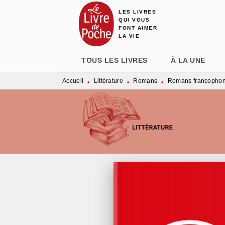
LES LIVRES
MENU
RECHERCHE
CONTENU
QUI VOUS
FONT AIMER
LA VIE
TOUS LES LIVRES
À LA UNE
Accueil
Littérature
Romans
Romans francopho
•
•
•