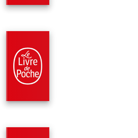
PARUTION : 02/05/2024
384 PAGES
ROMANS
UNE BELLE VIE
Virginie Grimaldi