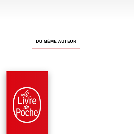
DU MÊME AUTEUR
PARUTION : 07/05/2025
312 PAGES
ROMANS
PLUS GRAND QUE L
CIEL
Virginie Grimaldi