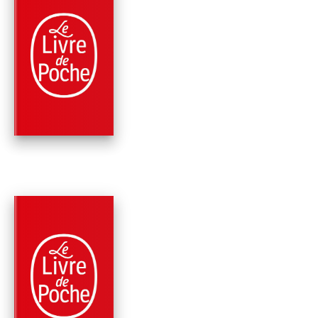
PARUTION : 22/11/2023
208 PAGES
ROMANS
CHÈRE MAMIE, TU V
RIRE...
Virginie Grimaldi
PARUTION : 03/05/2023
384 PAGES
ROMANS
IL NOUS RESTERA 
Virginie Grimaldi