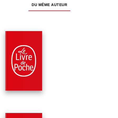
DU MÊME AUTEUR
NOUVEAUTÉ
PARUTION : 06/05/2026
336 PAGES
ROMANS
LES HEURES FRAGI
Virginie Grimaldi