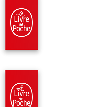
PARUTION : 07/05/2025
312 PAGES
ROMANS
PLUS GRAND QUE L
CIEL
Virginie Grimaldi
PARUTION : 02/05/2024
384 PAGES
ROMANS
UNE BELLE VIE