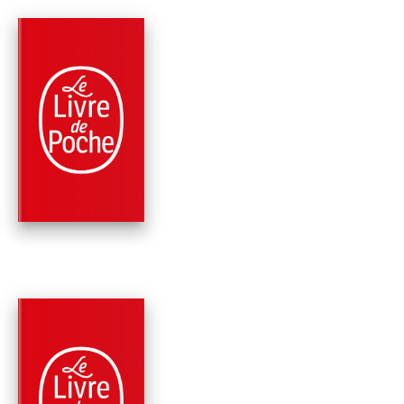
PARUTION : 03/05/2023
384 PAGES
ROMANS
IL NOUS RESTERA 
Virginie Grimaldi
PARUTION : 04/05/2022
384 PAGES
ROMANS