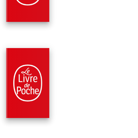
Virginie Grimaldi
PARUTION : 22/11/2023
208 PAGES
ROMANS
CHÈRE MAMIE, TU V
RIRE...
Virginie Grimaldi