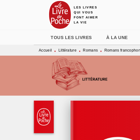
LES LIVRES
MENU
RECHERCHE
CONTENU
QUI VOUS
FONT AIMER
LA VIE
TOUS LES LIVRES
À LA UNE
Accueil
Littérature
Romans
Romans francopho
•
•
•