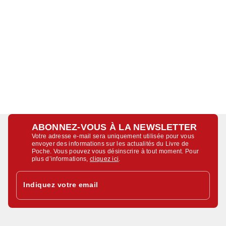
ABONNEZ-VOUS À LA NEWSLETTER
Votre adresse e-mail sera uniquement utilisée pour vous
envoyer des informations sur les actualités du Livre de
Poche. Vous pouvez vous désinscrire à tout moment. Pour
plus d’informations,
cliquez ici
.
Indiquez votre email