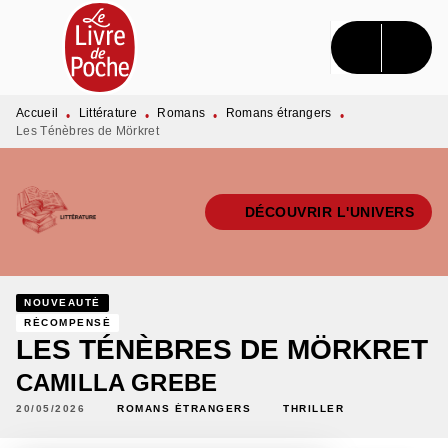
MENU
RECHERCHE
CONTENU
PIED DE PAGE
Accueil
Littérature
Romans
Romans étrangers
•
•
•
•
Les Ténèbres de Mörkret
DÉCOUVRIR L'UNIVERS
NOUVEAUTÉ
RÉCOMPENSÉ
LES TÉNÈBRES DE MÖRKRET
CAMILLA GREBE
20/05/2026
ROMANS ÉTRANGERS
THRILLER