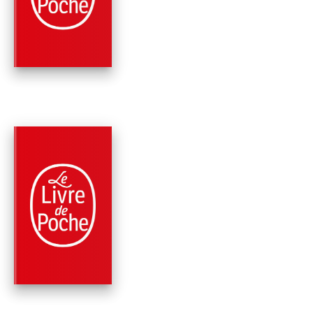
BERGMAN, …
Camilla Grebe
Asa Träff
RÉCOMPENSÉ
PARUTION : 31/01/2024
576 PAGES
ROMANS
L'ÉNIGME DE LA
STUGA
Camilla Grebe