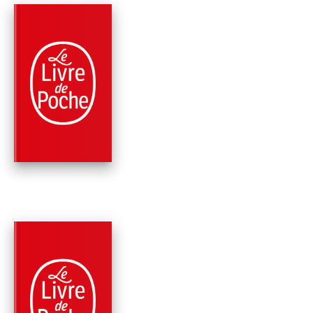
PARUTION : 02/10/2024
480 PAGES
ROMANS
PLUS AMÈRE QUE L
MORT (SIRI BERGMA
TOME 2)
Camilla Grebe
Asa Träff
PARUTION : 02/10/2024
416 PAGES
ROMANS
ÇA AURAIT PU ÊTRE
PARADIS (SIRI