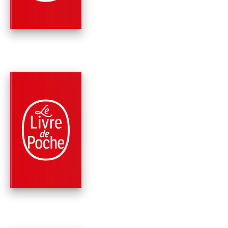
Camilla Grebe
PARUTION : 03/09/2025
512 PAGES
ROMANS
AVANT QUE TU NE
MEURES (SIRI
BERGMAN, TOME 3)
Camilla Grebe
Asa Träff