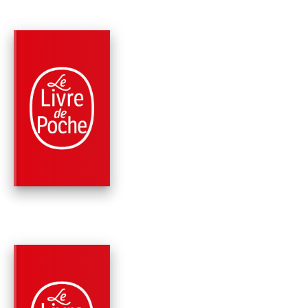
PARUTION : 01/02/2023
512 PAGES
ROMANS
L'HORIZON D'UNE N
Camilla Grebe
RÉCOMPENSÉ
PARUTION : 03/02/2021
576 PAGES
THRILLER