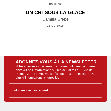
ROMANS
UN CRI SOUS LA GLACE
Camilla Grebe
21/02/2018
ABONNEZ-VOUS À LA NEWSLETTER
Votre adresse e-mail sera uniquement utilisée pour vous
envoyer des informations sur les actualités du Livre de
Poche. Vous pouvez vous désinscrire à tout moment. Pour
plus d’informations,
cliquez ici
.
Indiquez votre email