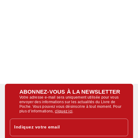
ABONNEZ-VOUS À LA NEWSLETTER
Votre adresse e-mail sera uniquement utilisée pour vous
envoyer des informations sur les actualités du Livre de
Poche. Vous pouvez vous désinscrire à tout moment. Pour
plus d’informations,
cliquez ici
.
Indiquez votre email