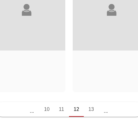
AMÉLIE BAUMANN
PATRICK BAUWE
10
11
12
13
...
...