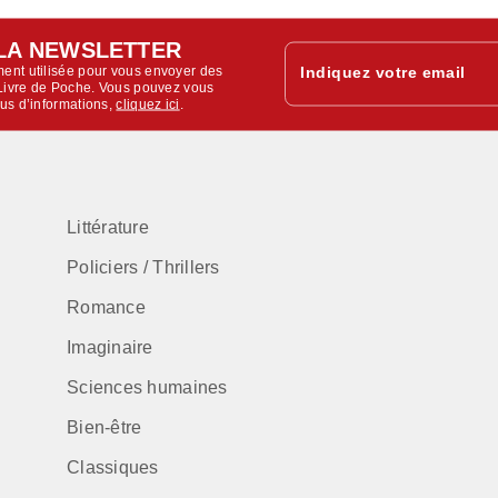
LA NEWSLETTER
ent utilisée pour vous envoyer des
Indiquez votre email
u Livre de Poche. Vous pouvez vous
lus d’informations,
cliquez ici
.
Littérature
Policiers / Thrillers
Romance
Imaginaire
Sciences humaines
Bien-être
Classiques