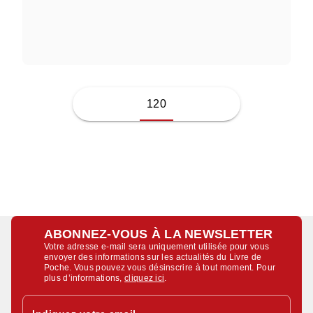
ISABELLE MONNIN
120
ABONNEZ-VOUS À LA NEWSLETTER
Votre adresse e-mail sera uniquement utilisée pour vous
envoyer des informations sur les actualités du Livre de
Poche. Vous pouvez vous désinscrire à tout moment. Pour
plus d’informations,
cliquez ici
.