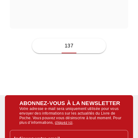
MARIANNE POWER
137
ABONNEZ-VOUS À LA NEWSLETTER
Votre adresse e-mail sera uniquement utilisée pour vous
envoyer des informations sur les actualités du Livre de
Poche. Vous pouvez vous désinscrire à tout moment. Pour
plus d’informations,
cliquez ici
.