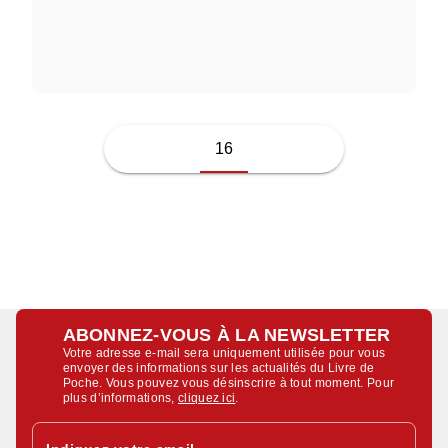
CLAIRE BERTHOLET
16
ABONNEZ-VOUS À LA NEWSLETTER
Votre adresse e-mail sera uniquement utilisée pour vous
envoyer des informations sur les actualités du Livre de
Poche. Vous pouvez vous désinscrire à tout moment. Pour
plus d’informations,
cliquez ici
.