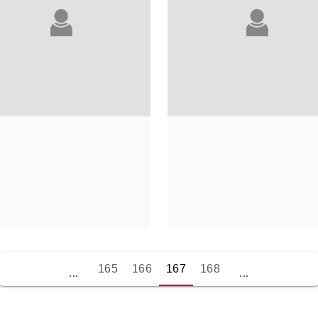
NICK TOSCHES
CORINNE TOUAT
165
166
167
168
...
...