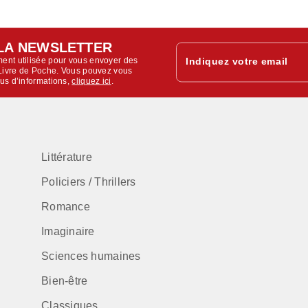
LA NEWSLETTER
ent utilisée pour vous envoyer des
Indiquez votre email
u Livre de Poche. Vous pouvez vous
lus d’informations,
cliquez ici
.
Littérature
Policiers / Thrillers
Romance
Imaginaire
Sciences humaines
Bien-être
Classiques