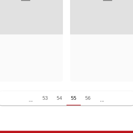
FRANÇOIS DIWO
CHAHDORTT
53
54
55
56
DJAVANN
...
...