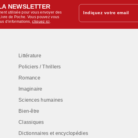
LA NEWSLETTER
ent utilisée pour vous envoyer des
Indiquez votre email
u Livre de Poche. Vous pouvez vous
lus d’informations,
cliquez ici
.
Littérature
Policiers / Thrillers
Romance
Imaginaire
Sciences humaines
Bien-être
Classiques
Dictionnaires et encyclopédies