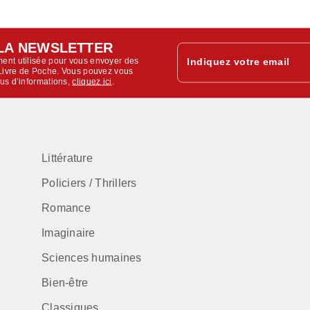
LA NEWSLETTER
ent utilisée pour vous envoyer des
Indiquez votre email
u Livre de Poche. Vous pouvez vous
lus d’informations,
cliquez ici
.
Littérature
Policiers / Thrillers
Romance
Imaginaire
Sciences humaines
Bien-être
Classiques