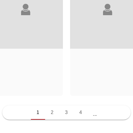
LAURE ADLER
WARREN ADLER
1
2
3
4
...