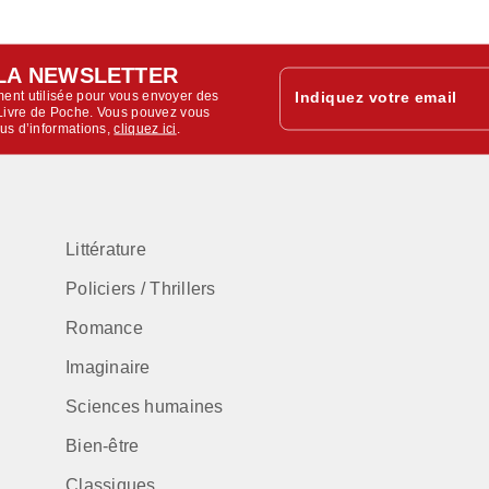
LA NEWSLETTER
ent utilisée pour vous envoyer des
Indiquez votre email
u Livre de Poche. Vous pouvez vous
lus d’informations,
cliquez ici
.
Littérature
Policiers / Thrillers
Romance
Imaginaire
Sciences humaines
Bien-être
Classiques