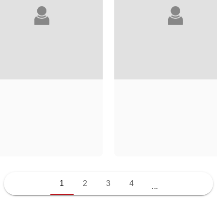
LAURE ADLER
WARREN ADLER
1
2
3
4
...