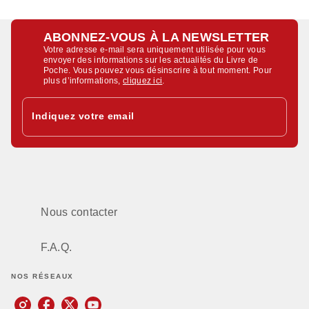
ABONNEZ-VOUS À LA NEWSLETTER
Votre adresse e-mail sera uniquement utilisée pour vous
envoyer des informations sur les actualités du Livre de
Poche. Vous pouvez vous désinscrire à tout moment. Pour
plus d’informations,
cliquez ici
.
Indiquez votre email
Nous contacter
F.A.Q.
NOS RÉSEAUX