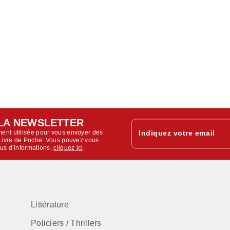
LA NEWSLETTER
ent utilisée pour vous envoyer des
Indiquez votre email
u Livre de Poche. Vous pouvez vous
lus d’informations,
cliquez ici
.
Littérature
Policiers / Thrillers