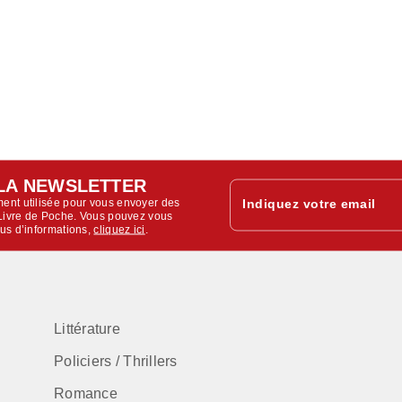
LA NEWSLETTER
ent utilisée pour vous envoyer des
Indiquez votre email
u Livre de Poche. Vous pouvez vous
lus d’informations,
cliquez ici
.
Littérature
Policiers / Thrillers
Romance