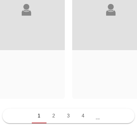
LAURE ADLER
WARREN ADLER
1
2
3
4
...