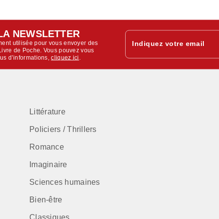
LA NEWSLETTER
ent utilisée pour vous envoyer des
Indiquez votre email
u Livre de Poche. Vous pouvez vous
lus d’informations,
cliquez ici
.
Littérature
Policiers / Thrillers
Romance
Imaginaire
Sciences humaines
Bien-être
Classiques