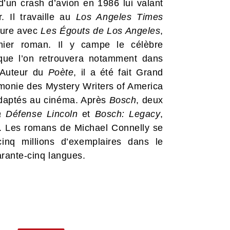
 d’un crash d’avion en 1986 lui valant
r. Il travaille au
Los Angeles Times
iture avec
Les Égouts de Los Angeles
,
emier roman. Il y campe le célèbre
que l’on retrouvera notamment dans
 Auteur du
Poète
, il a été fait Grand
émonie des Mystery Writers of America
adaptés au cinéma. Après
Bosch
, deux
a Défense Lincoln
et
Bosch: Legacy
,
n. Les romans de Michael Connelly se
inq millions d’exemplaires dans le
arante-cinq langues.