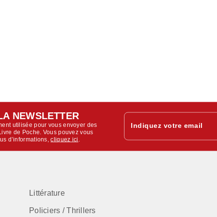
LA NEWSLETTER
ent utilisée pour vous envoyer des
Indiquez votre email
u Livre de Poche. Vous pouvez vous
lus d’informations,
cliquez ici
.
Littérature
Policiers / Thrillers