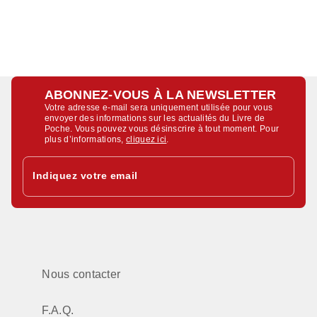
ABONNEZ-VOUS À LA NEWSLETTER
Votre adresse e-mail sera uniquement utilisée pour vous
envoyer des informations sur les actualités du Livre de
Poche. Vous pouvez vous désinscrire à tout moment. Pour
plus d’informations,
cliquez ici
.
Indiquez votre email
Nous contacter
F.A.Q.