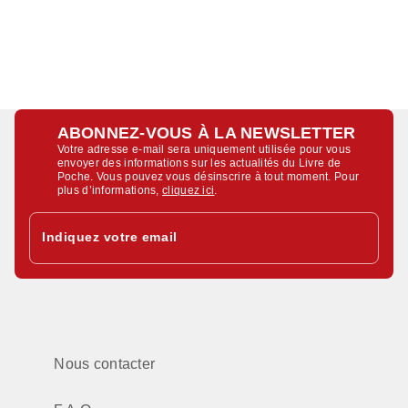
ABONNEZ-VOUS À LA NEWSLETTER
Votre adresse e-mail sera uniquement utilisée pour vous
envoyer des informations sur les actualités du Livre de
Poche. Vous pouvez vous désinscrire à tout moment. Pour
plus d’informations,
cliquez ici
.
Indiquez votre email
Nous contacter