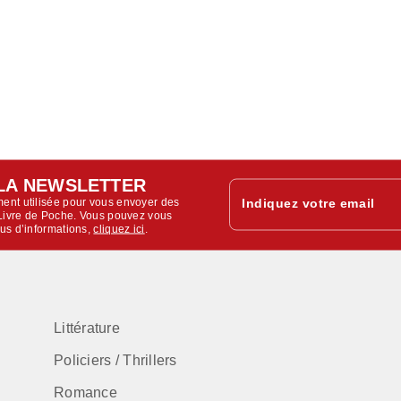
LA NEWSLETTER
ent utilisée pour vous envoyer des
Indiquez votre email
u Livre de Poche. Vous pouvez vous
lus d’informations,
cliquez ici
.
Littérature
Policiers / Thrillers
Romance