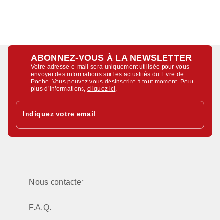
ABONNEZ-VOUS À LA NEWSLETTER
Votre adresse e-mail sera uniquement utilisée pour vous
envoyer des informations sur les actualités du Livre de
Poche. Vous pouvez vous désinscrire à tout moment. Pour
plus d’informations,
cliquez ici
.
Indiquez votre email
Nous contacter
F.A.Q.