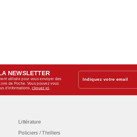
LA NEWSLETTER
ent utilisée pour vous envoyer des
Indiquez votre email
u Livre de Poche. Vous pouvez vous
lus d’informations,
cliquez ici
.
Littérature
Policiers / Thrillers