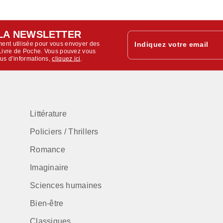
LA NEWSLETTER
ent utilisée pour vous envoyer des
Indiquez votre email
u Livre de Poche. Vous pouvez vous
lus d’informations,
cliquez ici
.
Littérature
Policiers / Thrillers
Romance
Imaginaire
Sciences humaines
Bien-être
Classiques