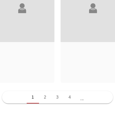
LAURE ADLER
WARREN ADLER
1
2
3
4
...