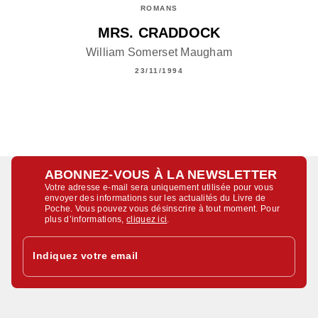
ROMANS
MRS. CRADDOCK
William Somerset Maugham
23/11/1994
ABONNEZ-VOUS À LA NEWSLETTER
Votre adresse e-mail sera uniquement utilisée pour vous
envoyer des informations sur les actualités du Livre de
Poche. Vous pouvez vous désinscrire à tout moment. Pour
plus d’informations,
cliquez ici
.
Indiquez votre email