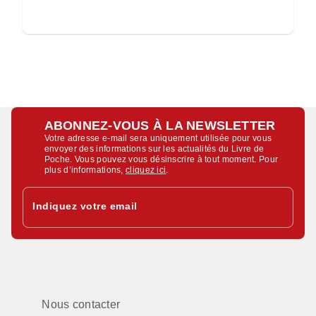
ABONNEZ-VOUS À LA NEWSLETTER
Votre adresse e-mail sera uniquement utilisée pour vous
envoyer des informations sur les actualités du Livre de
Poche. Vous pouvez vous désinscrire à tout moment. Pour
plus d’informations,
cliquez ici
.
Indiquez votre email
Nous contacter