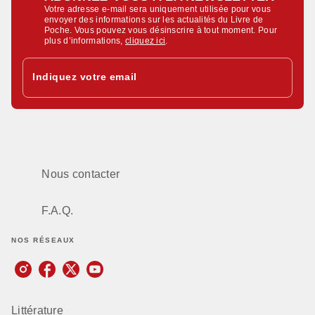
Votre adresse e-mail sera uniquement utilisée pour vous
envoyer des informations sur les actualités du Livre de
Poche. Vous pouvez vous désinscrire à tout moment. Pour
plus d’informations,
cliquez ici
.
Indiquez votre email
Nous contacter
F.A.Q.
NOS RÉSEAUX
Littérature