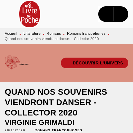
MENU
RECHERCHE
CONTENU
PIED DE PAGE
Accueil
Littérature
Romans
Romans francophones
•
•
•
•
Quand nos souvenirs viendront danser - Collector 2020
DÉCOUVRIR L'UNIVERS
QUAND NOS SOUVENIRS
VIENDRONT DANSER -
COLLECTOR 2020
VIRGINIE GRIMALDI
28/10/2020
ROMANS FRANCOPHONES