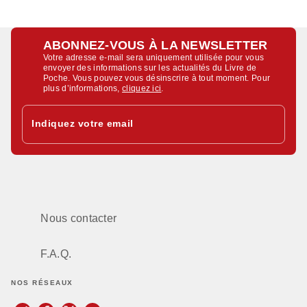
ABONNEZ-VOUS À LA NEWSLETTER
Votre adresse e-mail sera uniquement utilisée pour vous
envoyer des informations sur les actualités du Livre de
Poche. Vous pouvez vous désinscrire à tout moment. Pour
plus d’informations,
cliquez ici
.
Indiquez votre email
Nous contacter
F.A.Q.
NOS RÉSEAUX