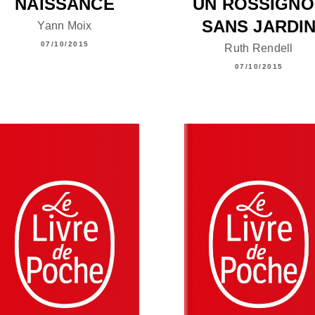
NAISSANCE
UN ROSSIGNO
SANS JARDI
Yann Moix
07/10/2015
Ruth Rendell
07/10/2015