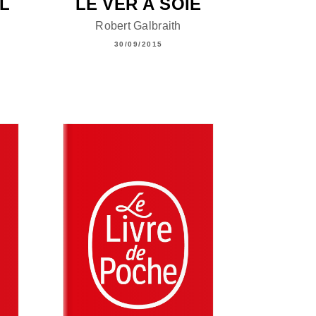
L
LE VER À SOIE
N
Robert Galbraith
30/09/2015