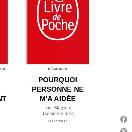
YSE
MÉMOIRES
POURQUOI
PERSONNE NE
NT
M'A AIDÉE
Toni Maguire
Jackie Holmes
07/10/2015
P