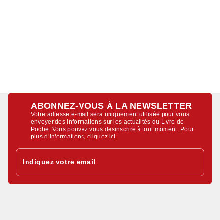
ABONNEZ-VOUS À LA NEWSLETTER
Votre adresse e-mail sera uniquement utilisée pour vous
envoyer des informations sur les actualités du Livre de
Poche. Vous pouvez vous désinscrire à tout moment. Pour
plus d’informations,
cliquez ici
.
Indiquez votre email