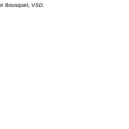
ier Bousquet,
VSD
.