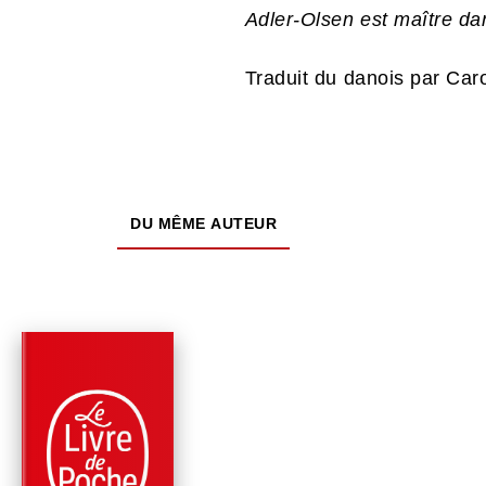
Adler-Olsen est maître da
Traduit du danois par Car
DU MÊME AUTEUR
PARUTION : 31/05/2023
672 PAGES
ROMANS
SEL (LES ENQUÊTE
DU DÉPARTEMENT V