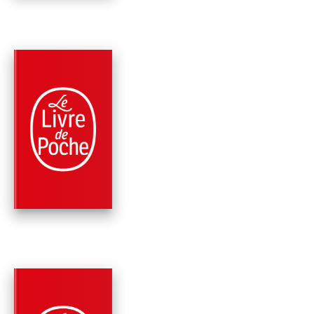
PARUTION : 29/03/2017
736 PAGES
THRILLER
L'EFFET PAPILLON
(LES ENQUÊTES DU
DÉPARTEMEN…
Jussi Adler-Olsen
PARUTION : 06/01/2016
672 PAGES