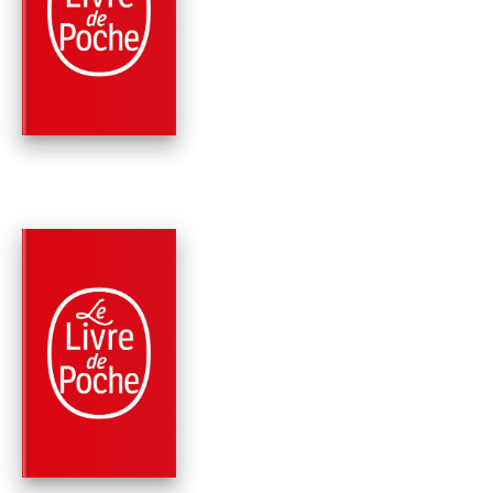
ENQUÊTES DU
DÉPARTEMENT V,
TOME…
Jussi Adler-Olsen
PARUTION : 31/01/2018
768 PAGES
THRILLER
PROMESSE (LES
ENQUÊTES DU
DÉPARTEMENT V,
TOM…
Jussi Adler-Olsen