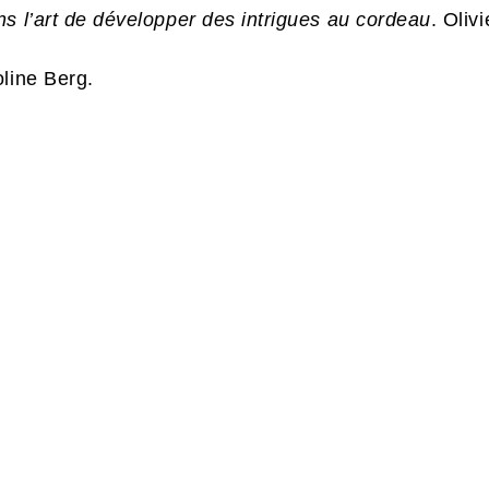
ns l’art de développer des intrigues au cordeau
. Oliv
oline Berg.
S
,