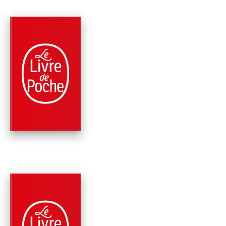
PARUTION : 02/01/2020
672 PAGES
THRILLER
L'UNITÉ ALPHABET
Jussi Adler-Olsen
PARUTION : 02/01/2019
768 PAGES
THRILLER
SELFIES (LES