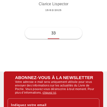
Clarice Lispector
19/02/2025
33
ABONNEZ-VOUS À LA NEWSLETTER
Votre adresse e-mail sera uniquement utilisée pour vous
envoyer des informations sur les actualités du Livre de
Poche. Vous pouvez vous désinscrire à tout moment. Pour
plus d’informations,
cliquez ici
.
Indiquez votre email