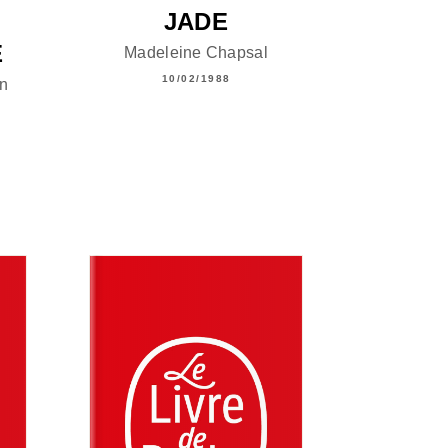
JADE
E
Madeleine Chapsal
10/02/1988
on