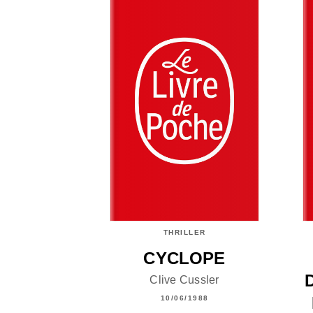
THRILLER
CYCLOPE
Clive Cussler
10/06/1988