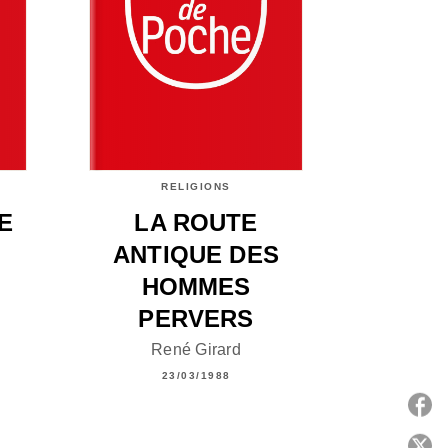
RELIGIONS
E
LA ROUTE
ANTIQUE DES
HOMMES
PERVERS
René Girard
23/03/1988
P