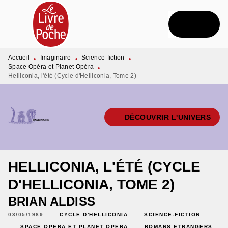
MENU
RECHERCHE
CONTENU
PIED DE PAGE
Accueil
Imaginaire
Science-fiction
•
•
•
Space Opéra et Planet Opéra
•
Helliconia, l'été (Cycle d'Helliconia, Tome 2)
DÉCOUVRIR L'UNIVERS
HELLICONIA, L'ÉTÉ (CYCLE
D'HELLICONIA, TOME 2)
BRIAN ALDISS
03/05/1989
CYCLE D'HELLICONIA
SCIENCE-FICTION
SPACE OPÉRA ET PLANET OPÉRA
ROMANS ÉTRANGERS