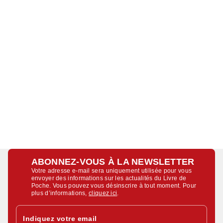
ABONNEZ-VOUS À LA NEWSLETTER
Votre adresse e-mail sera uniquement utilisée pour vous
envoyer des informations sur les actualités du Livre de
Poche. Vous pouvez vous désinscrire à tout moment. Pour
plus d’informations,
cliquez ici
.
Indiquez votre email