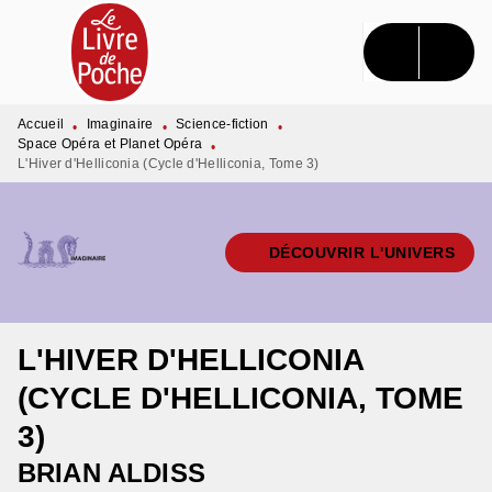
MENU
RECHERCHE
CONTENU
PIED DE PAGE
Accueil
Imaginaire
Science-fiction
•
•
•
Space Opéra et Planet Opéra
•
L'Hiver d'Helliconia (Cycle d'Helliconia, Tome 3)
DÉCOUVRIR L'UNIVERS
L'HIVER D'HELLICONIA
(CYCLE D'HELLICONIA, TOME
3)
BRIAN ALDISS