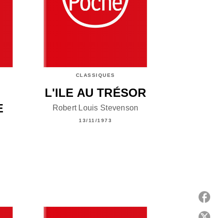
CLASSIQUES
L'ILE AU TRÉSOR
E
Robert Louis Stevenson
13/11/1973
P