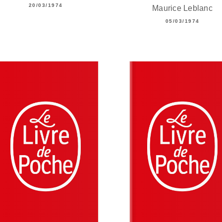
20/03/1974
Maurice Leblanc
05/03/1974