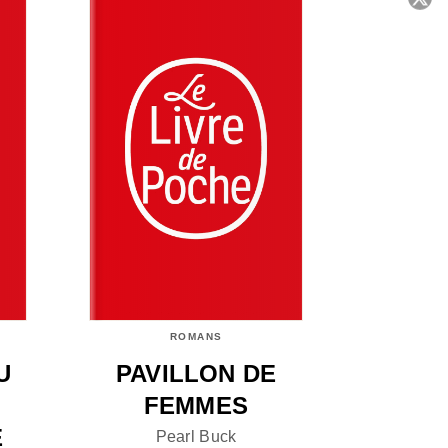
C
ROMANS
U
PAVILLON DE
FEMMES
E
Pearl Buck