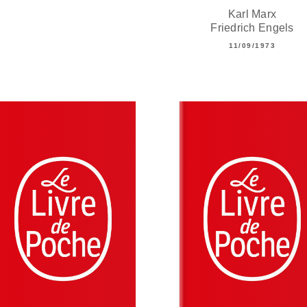
Karl Marx
Friedrich Engels
11/09/1973