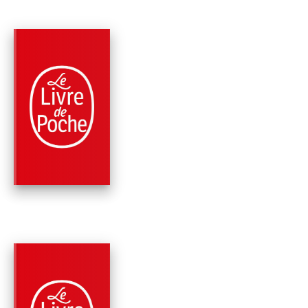
RÉCOMPENSÉ
PARUTION : 26/03/1997
256 PAGES
ROMANS
BERTHOLD
Hermann Hesse
RÉCOMPENSÉ
PARUTION : 07/11/1995
128 PAGES