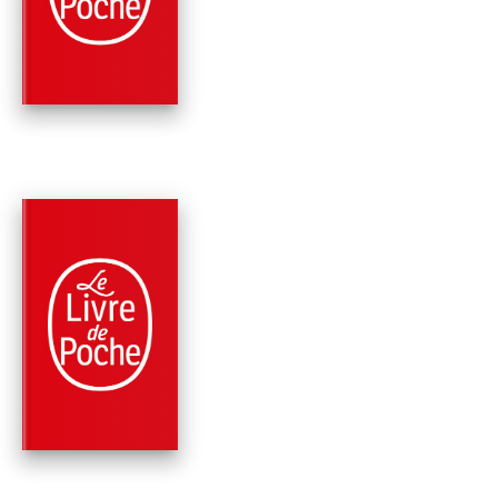
NOUVELLES
Hermann Hesse
RÉCOMPENSÉ
PARUTION : 17/02/1999
409 PAGES
NOUVELLES
HISTOIRES D'AMOU
Hermann Hesse