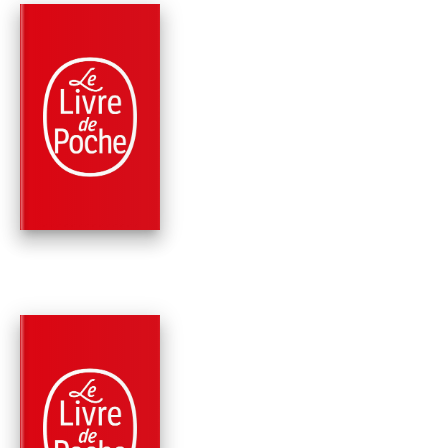
RÉCOMPENSÉ
PARUTION : 02/10/2002
693 PAGES
ROMANS
LE JEU DES PERLES
VERRE
Hermann Hesse
RÉCOMPENSÉ
PARUTION : 06/05/2002
1873 PAGE
ROMANS
ROMANS ET