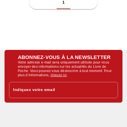
1
ABONNEZ-VOUS À LA NEWSLETTER
Votre adresse e-mail sera uniquement utilisée pour vous
envoyer des informations sur les actualités du Livre de
Poche. Vous pouvez vous désinscrire à tout moment. Pour
plus d’informations,
cliquez ici
.
Indiquez votre email