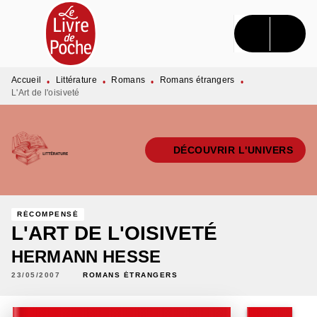
MENU
RECHERCHE
CONTENU
PIED DE PAGE
Accueil
Littérature
Romans
Romans étrangers
•
•
•
•
L'Art de l'oisiveté
DÉCOUVRIR L'UNIVERS
RÉCOMPENSÉ
L'ART DE L'OISIVETÉ
HERMANN HESSE
23/05/2007
ROMANS ÉTRANGERS