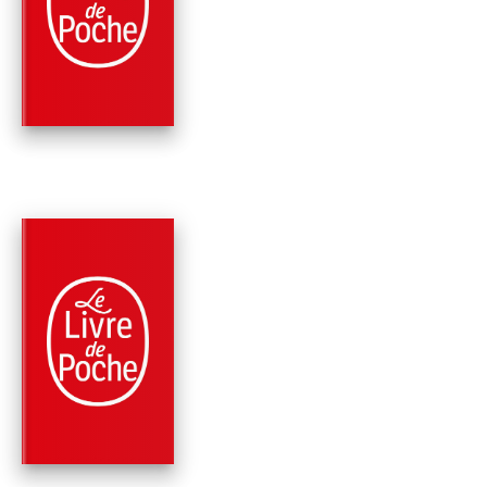
ROMANS ET
NOUVELLES
Hermann Hesse
RÉCOMPENSÉ
PARUTION : 26/03/1997
256 PAGES
ROMANS
BERTHOLD
Hermann Hesse