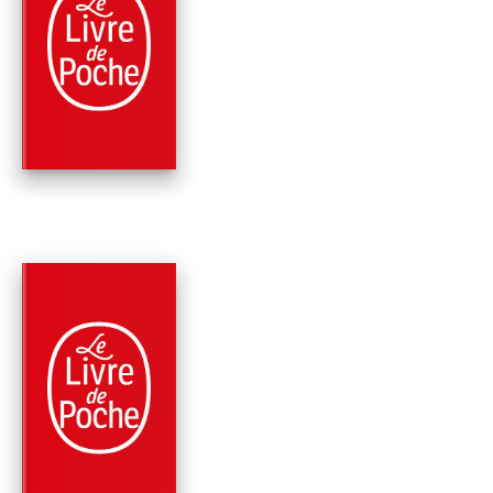
PARUTION : 05/05/1993
128 PAGES
ROMANS
LE VOYAGE EN ORI
Hermann Hesse
RÉCOMPENSÉ
PARUTION : 07/11/1991
224 PAGES
ROMANS
PETER CAMENZIND
Hermann Hesse