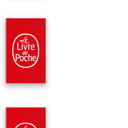
RÉCOMPENSÉ
PARUTION : 07/11/1995
128 PAGES
ROMANS
KNULP
Hermann Hesse
RÉCOMPENSÉ