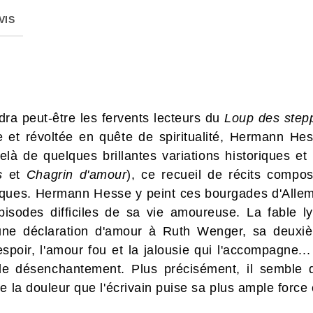
VIS
ra peut-être les fervents lecteurs du
Loup des step
e et révoltée en quête de spiritualité, Hermann He
delà de quelques brillantes variations historiques et
s
et
Chagrin d'amour
), ce recueil de récits compo
ues. Hermann Hesse y peint ces bourgades d'Allemag
isodes difficiles de sa vie amoureuse. La fable l
 une déclaration d'amour à Ruth Wenger, sa deuxiè
spoir, l'amour fou et la jalousie qui l'accompagne.
 de désenchantement. Plus précisément, il semble q
e la douleur que l'écrivain puise sa plus ample force 