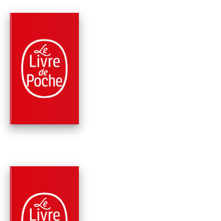
RÉCOMPENSÉ
PARUTION : 02/10/2002
693 PAGES
ROMANS
LE JEU DES PERLES
VERRE
Hermann Hesse
RÉCOMPENSÉ
PARUTION : 06/05/2002
1873 PAGE
ROMANS