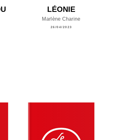
DU
LÉONIE
Marlène Charine
26/04/2023