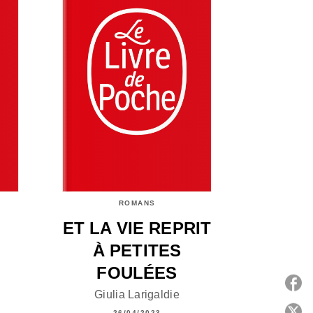
ROMANS
ET LA VIE REPRIT
À PETITES
FOULÉES
Giulia Larigaldie
P
26/04/2023