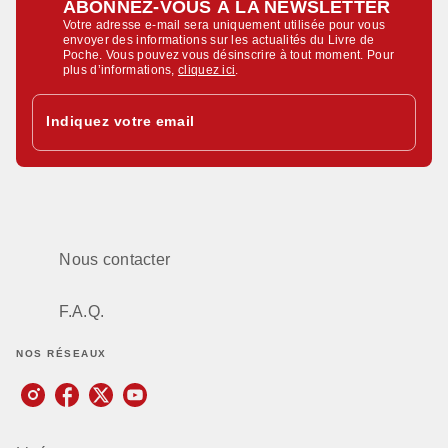
ABONNEZ-VOUS À LA NEWSLETTER
Votre adresse e-mail sera uniquement utilisée pour vous
envoyer des informations sur les actualités du Livre de
Poche. Vous pouvez vous désinscrire à tout moment. Pour
plus d’informations,
cliquez ici
.
Indiquez votre email
Nous contacter
F.A.Q.
NOS RÉSEAUX