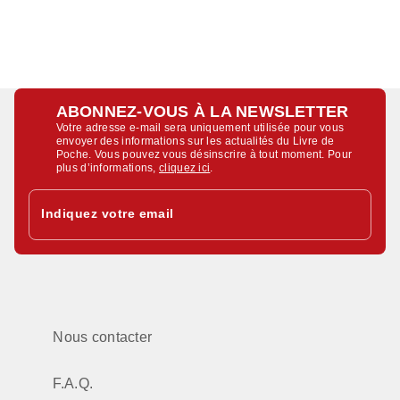
ABONNEZ-VOUS À LA NEWSLETTER
Votre adresse e-mail sera uniquement utilisée pour vous
envoyer des informations sur les actualités du Livre de
Poche. Vous pouvez vous désinscrire à tout moment. Pour
plus d’informations,
cliquez ici
.
Indiquez votre email
Nous contacter
F.A.Q.