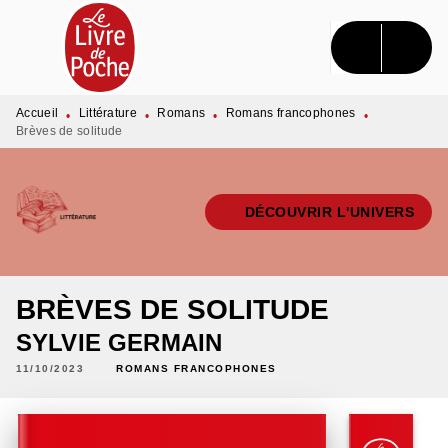
MENU
RECHERCHE
CONTENU
PIED DE PAGE
Accueil
Littérature
Romans
Romans francophones
•
•
•
•
Brèves de solitude
DÉCOUVRIR L'UNIVERS
BRÈVES DE SOLITUDE
SYLVIE GERMAIN
11/10/2023
ROMANS FRANCOPHONES