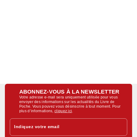
ABONNEZ-VOUS À LA NEWSLETTER
Votre adresse e-mail sera uniquement utilisée pour vous
envoyer des informations sur les actualités du Livre de
Poche. Vous pouvez vous désinscrire à tout moment. Pour
plus d’informations,
cliquez ici
.
Indiquez votre email