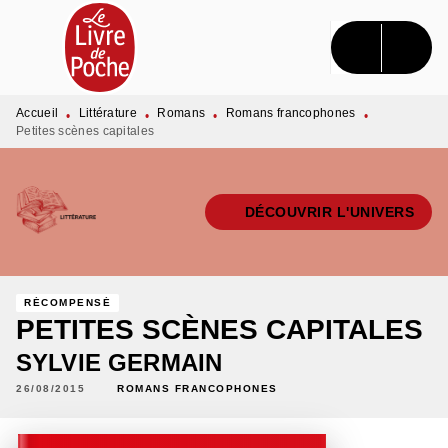
MENU
RECHERCHE
CONTENU
PIED DE PAGE
Accueil
Littérature
Romans
Romans francophones
•
•
•
•
Petites scènes capitales
DÉCOUVRIR L'UNIVERS
RÉCOMPENSÉ
PETITES SCÈNES CAPITALES
SYLVIE GERMAIN
26/08/2015
ROMANS FRANCOPHONES